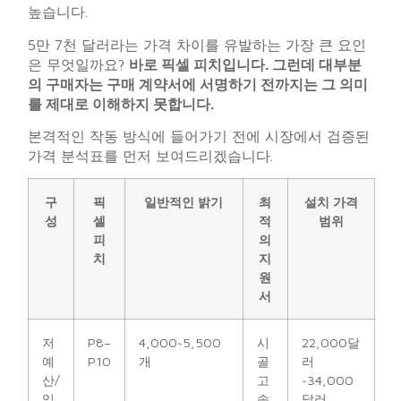
높습니다.
5만 7천 달러라는 가격 차이를 유발하는 가장 큰 요인
은 무엇일까요?
바로 픽셀 피치입니다. 그런데 대부분
의 구매자는 구매 계약서에 서명하기 전까지는 그 의미
를 제대로 이해하지 못합니다.
본격적인 작동 방식에 들어가기 전에 시장에서 검증된
가격 분석표를 먼저 보여드리겠습니다.
구
픽
일반적인 밝기
최
설치 가격
성
셀
적
범위
피
의
치
지
원
서
저
P8–
4,000~5,500
시
22,000달
예
P10
개
골
러
산/
고
~34,000
입
속
달러