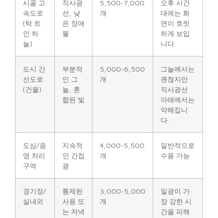
시골 고
직사광
5,500~7,000
오후 시간
속도로
선, 낮
개
대에는 화
(탁 트
은 장애
면이 흐릿
인 하
물
하게 보입
늘)
니다.
도시 간
부분적
5,000~6,500
그늘에서는
선도로
인 그
개
괜찮지만
(건물)
늘, 혼
직사광선
합된 빛
아래에서는
약해집니
다.
도심/음
지속적
4,000~5,500
일반적으로
영 처리
인 간접
개
수용 가능
구역
광
경기장/
통제된
3,000~5,000
일광이 가
실내외
사용 또
개
장 강한 시
는 저녁
간을 피해