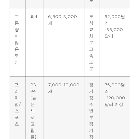
도
교
피4
6,500~8,000
도
52,000달
통
개
심
러
량
교
~85,000
이
차
달러
많
로,
은
고
도
속
심
도
로
프
P3–
7,000~10,000
경
75,000달
리
P4
개
기
러
미
(높
장
~120,000
엄/
은
주
달러 이상
스
새
변
포
로
부,
츠
고
경
침
기
률)
장