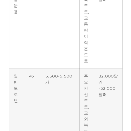
문
도
용
로,
교
통
량
이
적
은
도
로
일
P6
5,500~6,500
주
32,000달
반
개
요
러
도
간
~52,000
로
선
달러
변
도
로,
교
외
복