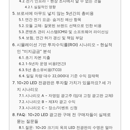
전기 인프라 – 현장 조사에서 알 수 없는 것들
실질적인 영향
브로셔에 아무도 넣지 않는 5년간의 총비용
연간 전기 요금: 숨겨진 예산 항목
모듈 교체: 잘못된 브랜드 선택으로 인한 비용
콘텐츠 관리 시스템(CMS) 및 소프트웨어 라이선싱
보험, 연간 허가 갱신 및 책임 부담
시뮬레이션 기반 투자수익률(ROI) 시나리오 – 현실적
인 “미지급금” 분석
초기 자본 지출
1~5년차 운영 비용(연간)
5년 총소유비용(TCO)
일일 차량 대수 22,000대 기준 수익 잠재력
10×20 LED 전광판은 투자할 가치가 있을까요? 세 가
지 시나리오
시나리오 A – 자영업 광고주 (임대 고정 광고판 교체)
시나리오 B – 제3자 광고 수익
시나리오 C – 장소/이벤트 신청
FAQ: 10×20 LED 광고판 구매 전 구매자들이 실제로
묻는 질문들
질문: 10×20 크기의 옥외 LED 전광판의 수명은 얼마