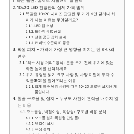
빠른 답변: 실제로 지불해야 할 금액
10×20 LED 전광판의 실제 가격 범위
똑같은 10×20 사이즈 광고판 두 개가 4만 달러나 차
이가 나는 이유는 무엇일까요?
LED 칩 소싱
드라이버 IC 품질
전원 공급 장치 설계
캐비닛 수준의 IP 등급
픽셀 피치 – 가격에 가장 큰 영향을 미치는 단 하나의
변수
“최소 시청 거리” 공식: 돈을 쓰기 전에 위치에 맞는
화면 높이를 선택하세요
위치 유형별 밝기 요구 사항 및 사양 미달이 투자 수
익률(ROI)을 떨어뜨리는 이유
업계 표준 옥외 사양에 따른 10×20 도로변 설치용 제
품입니다.
철골 구조물 및 설치 – 누구도 사전에 견적을 내주지 않
는 비용
모노폴형, 벽걸이형, 옥상형: 구조별 비용 분석
모노폴 설치(독립형 단일 폴)
벽걸이 설치
옥상 설치