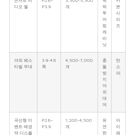
콘서트 비
P2.6–
3,500~5,500
퀵
카
디오 월
P3.9
개
락
본
투
시
어
리
링
즈
캐
비
닛
야외 페스
3.9~4.8
4,500~7,000
충
탄
티벌 무대
쪽
개
돌
소
방
SE
지
야
외
대
여
곡선형 이
P2.6–
1,200~4,500
유
아
벤트 배경
P3.9
개
연
이
막 디스플
한
패