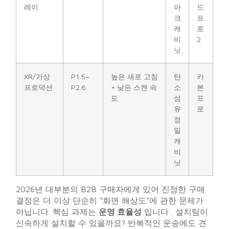
레이
아
드
크
프
캐
로
비
2
닛
XR/가상
P1.5–
높은 새로 고침
탄
카
프로덕션
P2.6
+ 낮은 스캔 속
소
본
도
섬
프
유
로
정
밀
캐
비
닛
2026년 대부분의 B2B 구매자에게 있어 진정한 구매
결정은 더 이상 단순히 “화면 해상도”에 관한 문제가
아닙니다. 핵심 과제는
운영 효율성
입니다 . 설치팀이
신속하게 설치할 수 있을까요? 반복적인 운송에도 견