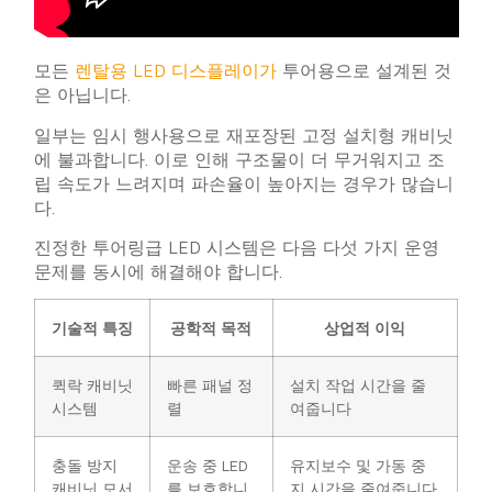
모든
렌탈용 LED 디스플레이가
투어용으로 설계된 것
은 아닙니다.
일부는 임시 행사용으로 재포장된 고정 설치형 캐비닛
에 불과합니다. 이로 인해 구조물이 더 무거워지고 조
립 속도가 느려지며 파손율이 높아지는 경우가 많습니
다.
진정한 투어링급 LED 시스템은 다음 다섯 가지 운영
문제를 동시에 해결해야 합니다.
기술적 특징
공학적 목적
상업적 이익
퀵락 캐비닛
빠른 패널 정
설치 작업 시간을 줄
시스템
렬
여줍니다
충돌 방지
운송 중 LED
유지보수 및 가동 중
캐비닛 모서
를 보호합니
지 시간을 줄여줍니다.