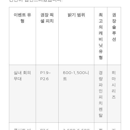
이벤트 유
권장 픽
밝기 범위
최
권
형
셀 피치
고
장
의
솔
캐
루
비
션
닛
유
형
실내 회의
P1.9–
800~1,500니
경
히
무대
P2.6
트
량
마
파
시
인
리
피
즈
치
렌
탈