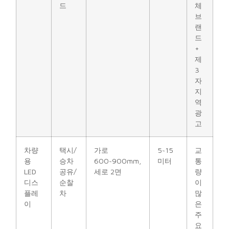
드
체
브
랜
드
+
제
3
자
지
역
광
고
차량
택시/
가로
5~15
교
용
승차
600~900mm,
미터
통
LED
공유/
세로 2면
량
디스
순찰
이
플레
차
많
이
은
주
요