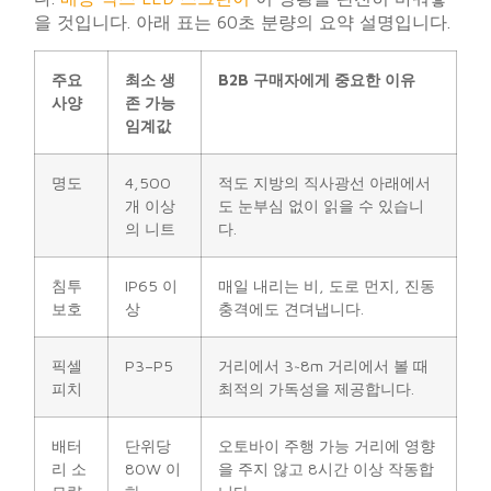
을 것입니다. 아래 표는 60초 분량의 요약 설명입니다.
주요
최소 생
B2B 구매자에게 중요한 이유
사양
존 가능
임계값
명도
4,500
적도 지방의 직사광선 아래에서
개 이상
도 눈부심 없이 읽을 수 있습니
의 니트
다.
침투
IP65 이
매일 내리는 비, 도로 먼지, 진동
보호
상
충격에도 견뎌냅니다.
픽셀
P3–P5
거리에서 3~8m 거리에서 볼 때
피치
최적의 가독성을 제공합니다.
배터
단위당
오토바이 주행 가능 거리에 영향
리 소
80W 이
을 주지 않고 8시간 이상 작동합