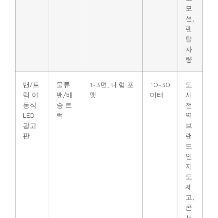
모
션,
렌
탈
차
량
밴/트
물류
1~3면, 대형 포
10~30
도
럭 이
밴/배
맷
미터
시
동식
송 트
전
LED
럭
역
광고
브
판
랜
드
인
지
도
제
고,
콘
서