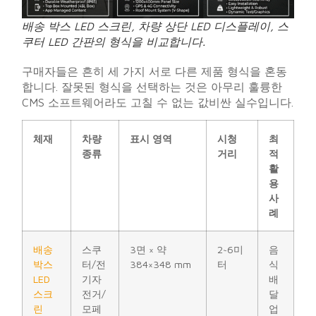
배송 박스 LED 스크린, 차량 상단 LED 디스플레이, 스
쿠터 LED 간판의 형식을 비교합니다.
구매자들은 흔히 세 가지 서로 다른 제품 형식을 혼동
합니다. 잘못된 형식을 선택하는 것은 아무리 훌륭한
CMS 소프트웨어라도 고칠 수 없는 값비싼 실수입니다.
체재
차량
표시 영역
시청
최
종류
거리
적
활
용
사
례
배송
스쿠
3면 × 약
2~6미
음
박스
터/전
384×348 mm
터
식
LED
기자
배
스크
전거/
달
린
모페
업