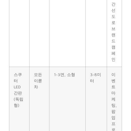
간
선
도
로
브
랜
드
캠
페
인
스쿠
모든
1~3면, 소형
3~8미
이
터
이륜
터
벤
LED
차
트
간판
마
(독립
케
형)
팅,
팝
업
프
로