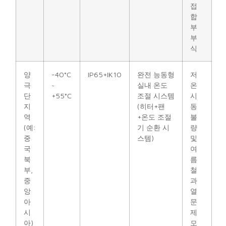
접
합
부
부
식
양
-40°C
IP65+IK10
완전 능동형
저
극
~
실내 온도
온
단
+55°C
조절 시스템
시
지
(히터+팬
동
역
+온도 조절
불
(예:
기 순환 시
량
중
스템)
및
국
여
북
름
부,
철
중
과
앙
열
아
문
시
제
아)
모