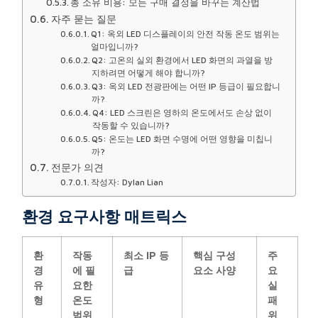
총 소유 비용: 모든 구매 결정을 바꾸는 계산법
자주 묻는 질문
Q1: 옥외 LED 디스플레이의 안전 작동 온도 범위는
얼마입니까?
Q2: 고온의 실외 환경에서 LED 화면의 과열을 방
지하려면 어떻게 해야 합니까?
Q3: 옥외 LED 전광판에는 어떤 IP 등급이 필요합니
까?
Q4: LED 스크린은 영하의 온도에서도 손상 없이
작동할 수 있습니까?
Q5: 온도는 LED 화면 수명에 어떤 영향을 미칩니
까?
전문가 의견
작성자: Dylan Lian
환경 요구사항 매트릭스
환
작동
최소 IP 등
핵심 구성
주
경
에 필
급
요소 사양
요
유
요한
실
형
온도
패
범위
위