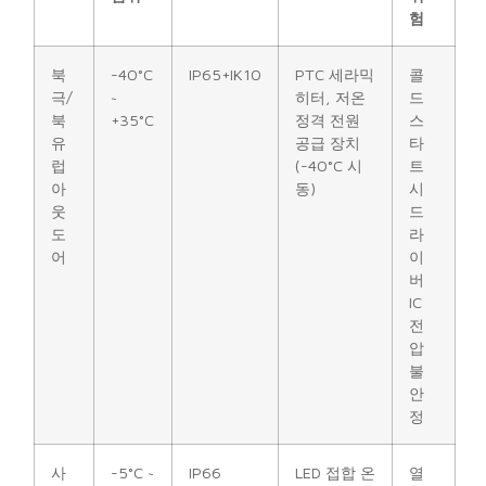
험
북
-40°C
IP65+IK10
PTC 세라믹
콜
극/
~
히터, 저온
드
북
+35°C
정격 전원
스
유
공급 장치
타
럽
(-40°C 시
트 ​​
아
동)
시
웃
드
도
라
어
이
버
IC
전
압
불
안
정
사
-5°C ~
IP66
LED 접합 온
열