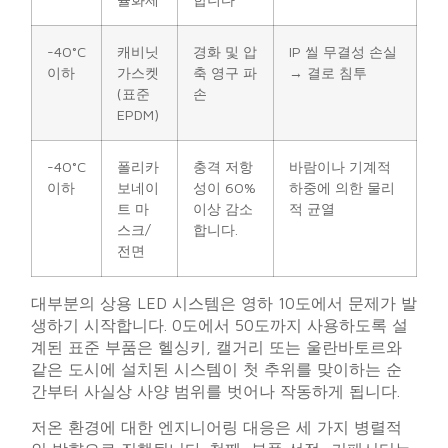
-40°C
캐비닛
경화 및 압
IP 씰 무결성 손실
이하
가스켓
축 영구 파
→ 결로 침투
(표준
손
EPDM)
-40°C
폴리카
충격 저항
바람이나 기계적
이하
보네이
성이 60%
하중에 의한 물리
트 마
이상 감소
적 균열
스크/
합니다.
전면
대부분의 상용 LED 시스템은 영하 10도에서 문제가 발
생하기 시작합니다. 0도에서 50도까지 사용하도록 설
계된 표준 부품은 헬싱키, 캘거리 또는 울란바토르와
같은 도시에 설치된 시스템이 첫 추위를 맞이하는 순
간부터 사실상 사양 범위를 벗어나 작동하게 됩니다.
저온 환경에 대한 엔지니어링 대응은 세 가지 병렬적