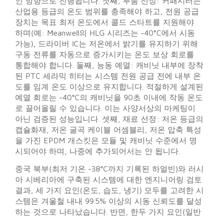
인 방향으로 진행됩니다. 첫째, 부품 선정: 커패시터는
산업용 등급의 ​​온도 범위를 충족해야 하고, 전원 공급
장치는 목표 최저 온도에서 콜드 스타트를 지원해야
하며(예: Meanwell의 HLG 시리즈는 -40°C에서 시동
가능), 드라이버 IC는 저온에서 밝기를 유지하기 위해
구동 전류를 자동으로 증가시키는 온도 보상 회로를
통합해야 합니다. 둘째, 능동 예열: 캐비닛 내부에 장착
된 PTC 세라믹 히터는 시스템 전원 공급 전에 내부 온
도를 임계 온도 이상으로 유지합니다. 적절하게 설계된
예열 회로는 -40°C의 캐비닛을 90초 이내에 작동 온도
로 끌어올릴 수 있습니다. 이는 사양서상의 마케팅이
아닌 검증된 성능입니다. 셋째, 재료 선정: 저온 등급의
캡슐화재, 저온 굴곡 케이블 어셈블리, 저온 압축 특성
을 가진 EPDM 개스킷은 모듈 및 캐비닛 수준에서 명
시되어야 하며, 나중에 추가되어서는 안 됩니다.
중국 북부(최저 기온 -38°C까지 기록된 하얼빈)와 러시
아 시베리아에 구축된 시스템에 대한 엔지니어링 검토
결과, 세 가지 요인(온도, 습도, 냉기) 모두를 고려한 시
스템은 겨울철 내내 99.5% 이상의 시동 신뢰도를 달성
하는 것으로 나타났습니다. 반면, 한두 가지 요인(일반