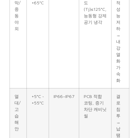
막/
+65°C
도
적
중
(Tj)≤125°C,
성
동
능동형 강제
능
야
공기 냉각
저
외
하
→
내
강
열
화
가
속
화
열
+5°C ~
IP66–IP67
PCB 적합
결
대/
+55°C
코팅, 증기
로
고
차단 캐비닛
침
습
씰
투
해
→
안
납
땜