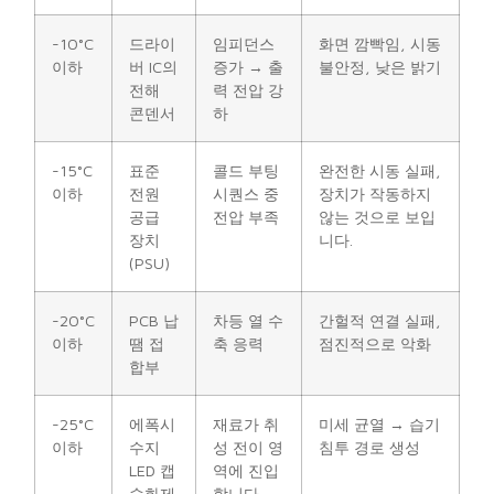
-10°C
드라이
임피던스
화면 깜빡임, 시동
이하
버 IC의
증가 → 출
불안정, 낮은 밝기
전해
력 전압 강
콘덴서
하
-15°C
표준
콜드 부팅
완전한 시동 실패,
이하
전원
시퀀스 중
장치가 작동하지
공급
전압 부족
않는 것으로 보입
장치
니다.
(PSU)
-20°C
PCB 납
차등 열 수
간헐적 연결 실패,
이하
땜 접
축 응력
점진적으로 악화
합부
-25°C
에폭시
재료가 취
미세 균열 → 습기
이하
수지
성 전이 영
침투 경로 생성
LED 캡
역에 진입
슐화제
합니다