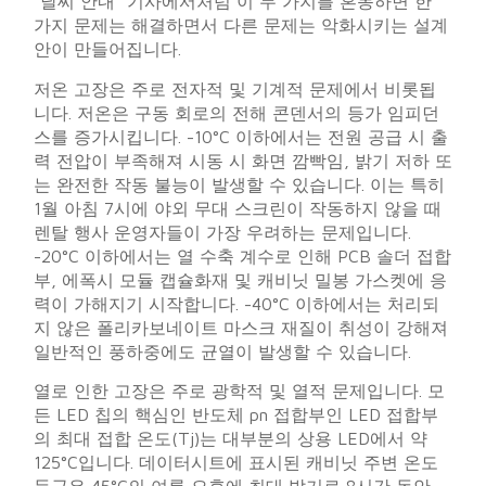
“날씨 안내” 기사에서처럼 이 두 가지를 혼동하면 한
가지 문제는 해결하면서 다른 문제는 악화시키는 설계
안이 만들어집니다.
저온 고장은 주로 전자적 및 기계적 문제에서 비롯됩
니다. 저온은 구동 회로의 전해 콘덴서의 등가 임피던
스를 증가시킵니다. -10°C 이하에서는 전원 공급 시 출
력 전압이 부족해져 시동 시 화면 깜빡임, 밝기 저하 또
는 완전한 작동 불능이 발생할 수 있습니다. 이는 특히
1월 아침 7시에 야외 무대 스크린이 작동하지 않을 때
렌탈 행사 운영자들이 가장 우려하는 문제입니다.
-20°C 이하에서는 열 수축 계수로 인해 PCB 솔더 접합
부, 에폭시 모듈 캡슐화재 및 캐비닛 밀봉 가스켓에 응
력이 가해지기 시작합니다. -40°C 이하에서는 처리되
지 않은 폴리카보네이트 마스크 재질이 취성이 강해져
일반적인 풍하중에도 균열이 발생할 수 있습니다.
열로 인한 고장은 주로 광학적 및 열적 문제입니다. 모
든 LED 칩의 핵심인 반도체 pn 접합부인 LED 접합부
의 최대 접합 온도(Tj)는 대부분의 상용 LED에서 약
125°C입니다. 데이터시트에 표시된 캐비닛 주변 온도