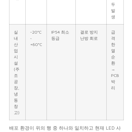
두
발
생
실
-20°C
IP54 최소
결로 방지
급
내
~
등급
난방 회로
격
산
+60°C
한
업
열
시
순
설
환
(주
→
조
PCB
공
박
장,
리
냉
동
창
고)
배포 환경이 위의 행 중 하나와 일치하고 현재 LED 사