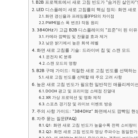
B2B 프로젝트에서 새로 고침 빈도가 “숨겨진 살인자
LED 디스플레이 새로 고침률의 핵심 정의: 화면 새로 
화면 갱신율과 프레임률(FPS)의 차이점
PWM(펄스 폭 변조) 작동 원리
3840Hz가 고급 B2B 디스플레이의 “표준”이 된 이유
카메라 깜빡임 및 잔물결 효과 제거
낮은 밝기에서 높은 회색 레벨
화면 새로 고침률 기술: 드라이버 칩 및 스캔 모드
운전자 IC 분류
스캔 모드의 영향
B2B 구매 가이드: 적절한 새로 고침 빈도를 선택하는
새로 고침 빈도를 선택할 때 주요 고려 사항
높은 새로 고침 빈도가 필요한 일반적인 애플리케이
DOOH 광고 및 프리미엄 소매점 진열대
XR 가상 프로덕션 및 영화 제작
스포츠 경기장 및 라이브 이벤트 방송
주의 사항 가이드: “3840Hz” 화면에서도 깜빡임 
자주 묻는 질문(FAQ)
Q1: 화면 새로 고침 빈도가 높을수록 전력 소비량
Q2: 화면 새로 고침 빈도와 영상 주파수는 동일한가