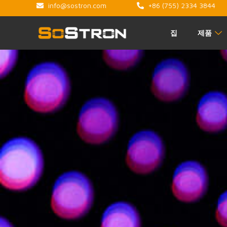
info@sostron.com
+86 (755) 2334 3844
집
제품