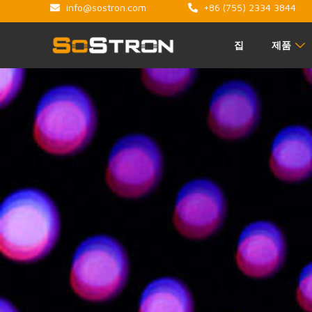
info@sostron.com
+86 (755) 2334 3844
집
제품