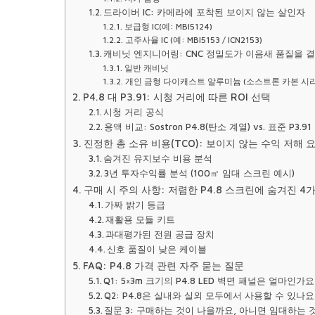
드라이버 IC: 카메라에 포착된 보이지 않는 살인자
보급형 IC(예: MBI5124)
고주사율 IC (예: MBI5153 / ICN2153)
캐비닛 엔지니어링: CNC 정밀도가 이음새 품질을 
일반 캐비닛
개인 금형 다이캐스트 알루미늄 (소스트론 카본 시
P4.8 대 P3.91: 시청 거리에 따른 ROI 선택
시청 거리 공식
용액 비교: Sostron P4.8(탄소 계열) vs. 표준 P3.91
진정한 총 소유 비용(TCO): 보이지 않는 수익 저해 
숨겨진 유지보수 비용 분석
3년 투자수익률 분석 (100㎡ 임대 스크린 예시)
구매 시 주의 사항: 저렴한 P4.8 스크린에 숨겨진 4
가짜 밝기 등급
재활용 모듈 키트
과대평가된 전원 공급 장치
신호 품질이 낮은 케이블
FAQ: P4.8 가격 관련 자주 묻는 질문
Q1: 5×3m 크기의 P4.8 LED 벽면 패널은 얼마인가요
Q2: P4.8은 실내와 실외 모두에서 사용할 수 있나요
질문 3: 구매하는 것이 나을까요, 아니면 임대하는 