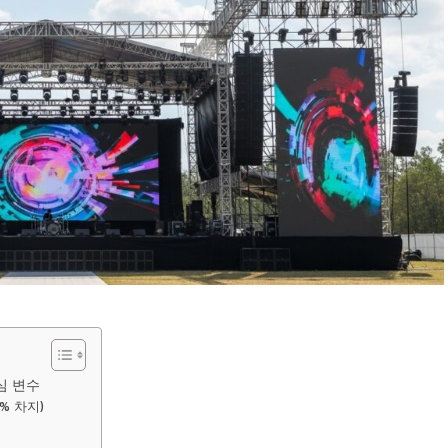
심 변수
0% 차지)