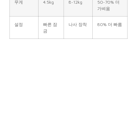
무게
4.5kg
8~12kg
50~70% 더
가벼움
설정
빠른 잠
나사 장착
80% 더 빠름
금
새로 고침
7680Hz
1920–
2~4배 더 높
빈도
3840Hz
음
수송
최적화
기준
30~50% 저
된
렴
노동
최적화
기준
40~60% 저
된
렴
왜 Carbon Family를 선택하시나요?