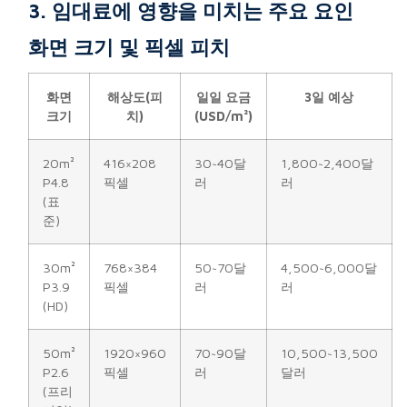
3. 임대료에 영향을 미치는 주요 요인
화면 크기 및 픽셀 피치
화면
해상도(피
일일 요금
3일 예상
크기
치)
(USD/m²)
20m²
416×208
30~40달
1,800~2,400달
P4.8
픽셀
러
러
(표
준)
30m²
768×384
50~70달
4,500~6,000달
P3.9
픽셀
러
러
(HD)
50m²
1920×960
70~90달
10,500~13,500
P2.6
픽셀
러
달러
(프리