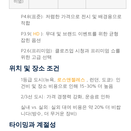
미엄)
P4.8(표준): 저렴한 가격으로 전시 및 배경용으로
적합
P3.9(
HD
): 무대 및 브랜드 이벤트를 위한 균형
잡힌 옵션
P2.6(프리미엄): 클로즈업 시청과 프리미엄 쇼를
위한 고급 선택
위치 및 장소 조건
1등급 도시(뉴욕,
로스앤젤레스
, 런던, 도쿄): 인
건비 및 장소 비용으로 인해 15~30% 더 높음
2/3선 도시: 가격 경쟁력 강화, 운송료 인하
실내 vs. 실외: 실외 대여 비용은 약 20% 더 비쌉
니다(방수, 더 무거운 장비)
타이밍과 계절성