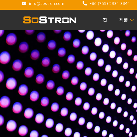
info@sostron.com
+86 (755) 2334 3844
집
제품